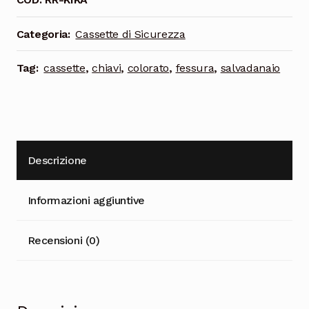
r
n
Categoria:
Cassette di Sicurezza
a
t
Tag:
cassette
,
chiavi
,
colorato
,
fessura
,
salvadanaio
i
v
e
:
Descrizione
Informazioni aggiuntive
Recensioni (0)