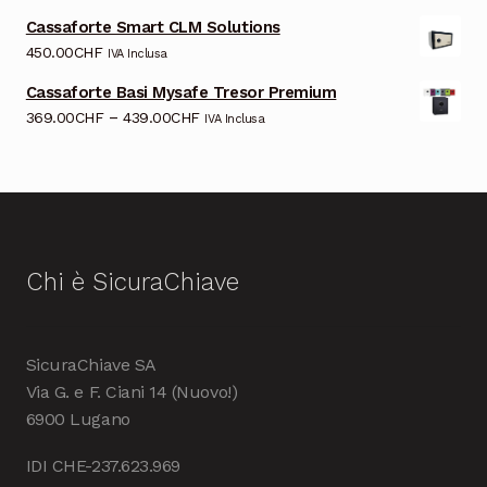
Cassaforte Smart CLM Solutions
450.00
CHF
IVA Inclusa
Cassaforte Basi Mysafe Tresor Premium
–
369.00
CHF
439.00
CHF
IVA Inclusa
Chi è SicuraChiave
SicuraChiave SA
Via G. e F. Ciani 14 (Nuovo!)
6900 Lugano
IDI CHE-237.623.969