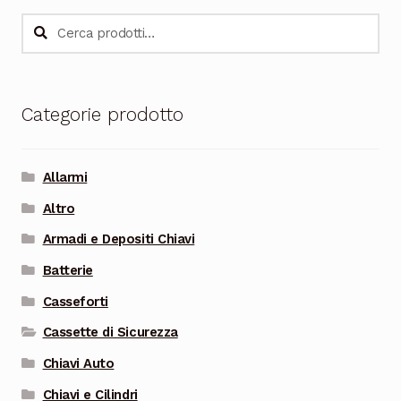
varianti.
Cerca:
Cerca
Le
opzioni
possono
Categorie prodotto
essere
scelte
nella
Allarmi
pagina
Altro
del
prodotto
Armadi e Depositi Chiavi
Batterie
Casseforti
Cassette di Sicurezza
Chiavi Auto
Chiavi e Cilindri