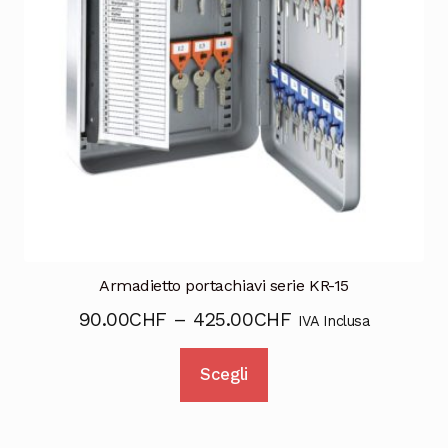
Armadietto portachiavi serie KR-15
90.00
CHF
–
425.00
CHF
IVA Inclusa
Questo
Scegli
prodotto
ha
più