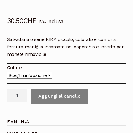
30.50
CHF
IVA Inclusa
Salvadanaio serie KIKA piccolo, colorato e con una
fessura maniglia incassata nel coperchio e inserto per
monete rimovibile
Colore
Salvadanaio
Aggiungi al carrello
serie
KIKA
A
quantità
l
EAN:
N/A
t
e
COD:
RR-KIKA