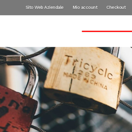
Vai
Vai
Sito Web Aziendale
Mio account
Checkout
alla
al
navigazione
contenuto