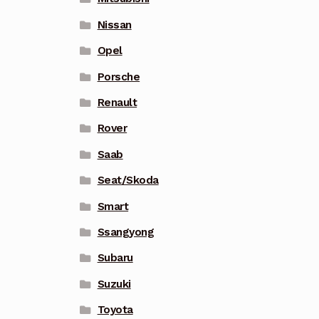
Nissan
Opel
Porsche
Renault
Rover
Saab
Seat/Skoda
Smart
Ssangyong
Subaru
Suzuki
Toyota