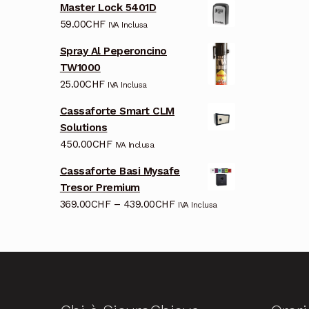
Master Lock 5401D
59.00
CHF
IVA Inclusa
Spray Al Peperoncino
TW1000
25.00
CHF
IVA Inclusa
Cassaforte Smart CLM
Solutions
450.00
CHF
IVA Inclusa
Cassaforte Basi Mysafe
Tresor Premium
369.00
CHF
–
439.00
CHF
IVA Inclusa