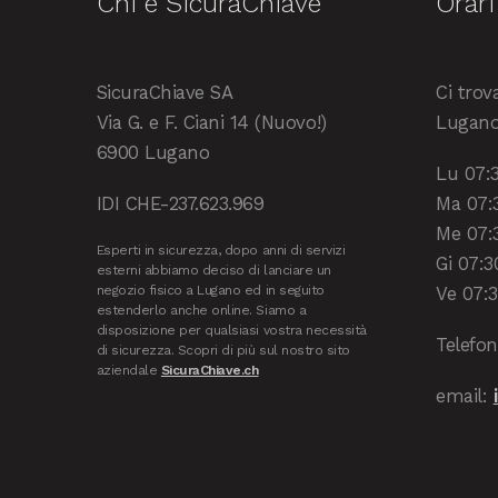
Chi è SicuraChiave
Orari
SicuraChiave SA
Ci trova
Via G. e F. Ciani 14 (Nuovo!)
Lugano 
6900 Lugano
Lu 07:3
IDI CHE-237.623.969
Ma 07:3
Me 07:3
Esperti in sicurezza, dopo anni di servizi
Gi 07:3
esterni abbiamo deciso di lanciare un
negozio fisico a Lugano ed in seguito
Ve 07:3
estenderlo anche online. Siamo a
disposizione per qualsiasi vostra necessità
Telefo
di sicurezza. Scopri di più sul nostro sito
aziendale
SicuraChiave.ch
email: