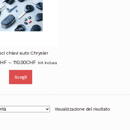
ci chiavi auto Chrysler
CHF
–
110.00
CHF
IVA Inclusa
Questo
Scegli
prodotto
ha
più
varianti.
Le
Visualizzazione del risultato
opzioni
possono
essere