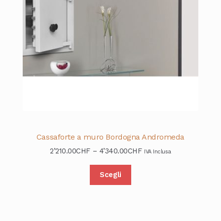
Cassaforte a muro Bordogna Andromeda
2’210.00
CHF
–
4’340.00
CHF
IVA Inclusa
Scegli