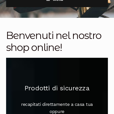
Home
Casseforti
Benvenuti nel nostro
Chiavi Auto
Espandi
shop online!
il
menu
Chiavi e Cilindri
Espandi
child
il
menu
Promozioni
child
Checkout
Prodotti di sicurezza
recapitati direttamente a casa tua
oppure